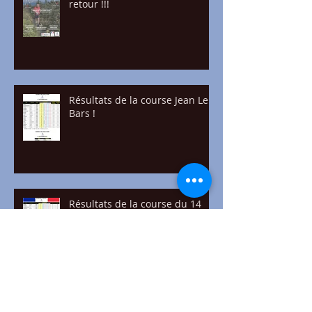
retour !!!
Résultats de la course Jean Le
Bars !
Résultats de la course du 14
juillet !