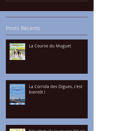
c'est bientôt !
Réveil du Cour
Posts Récents
La Course du Muguet
La Corrida des Digues, c'est
bientôt !