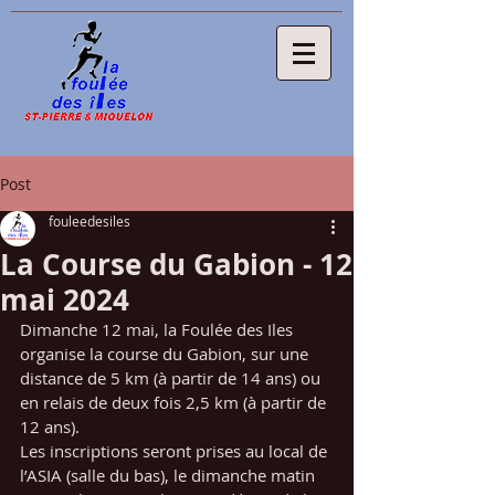
Post
fouleedesiles
La Course du Gabion - 12
mai 2024
Dimanche 12 mai, la Foulée des Iles 
organise la course du Gabion, sur une 
distance de 5 km (à partir de 14 ans) ou 
en relais de deux fois 2,5 km (à partir de 
12 ans).
Les inscriptions seront prises au local de 
l’ASIA (salle du bas), le dimanche matin 