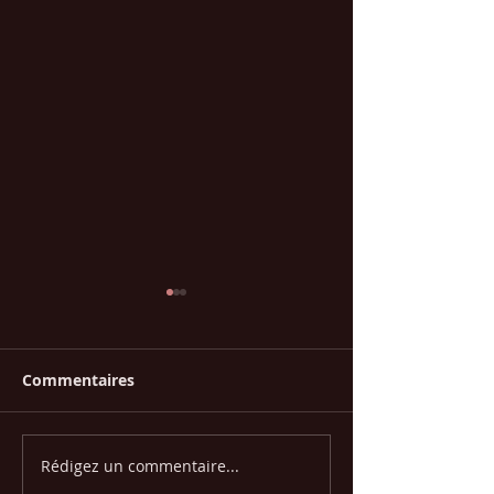
Commentaires
Rédigez un commentaire...
La Corrida des Digues,
Résultats de l